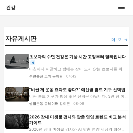
건강
홈
자유게시판
게시판
더보기 →
초보자의 수면 건강은 기상 시간 고정부터 달라집니다
N
아침마다 피곤하고 밤에는 잠이 오지 않는 초보자를 위해
기상 시간, 아침 빛, 운동, 카페인, 저녁 루틴...
수면습관 코치 문하람
04:42
“비싼 게 운동 효과도 좋다?” 예산별 홈트 기구 선택법
비싼 홈트 기구가 항상 좋은 선택은 아닙니다. 3만 원 이
하부터 30만 원대까지 예산별 추천 구성과 가성...
생활운동 큐레이터 강이든
08-09
2026 장내 미생물 검사와 맞춤 영양 트렌드 비교 분석
가이드
2026년 장내 미생물 검사와 AI 맞춤 영양 시장의 최신 변