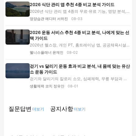
2026 식단 관리 앱 추천 4종 비교 분석 가이드
2026년 식단 관리 앱 4종의 무료·유료 기능, 영양 분석,
기기 연동, 장단점을 비교합니다. 삼성 헬스부...
영양습관 에디터 서하진
08-03
2026 운동 서비스 추천 4종 비교 분석, 나에게 맞는 선
택 가이드
2026년 헬스장, 개인 PT, 홈트레이닝 앱, 공공체육시설의
가격대와 장단점을 비교합니다. 운동 초보자부...
웰니스플래너 윤재인
08-02
걷기 vs 달리기 운동 효과 비교 분석, 내 몸에 맞는 유산
소 운동 가이드
걷기와 달리기의 칼로리 소모, 심폐체력, 무릎 부담과 부
상 위험을 비교합니다. 운동 초보자부터 체중 ...
생활체력 코치 정유안
08-01
질문답변
공지사항
더보기
더보기