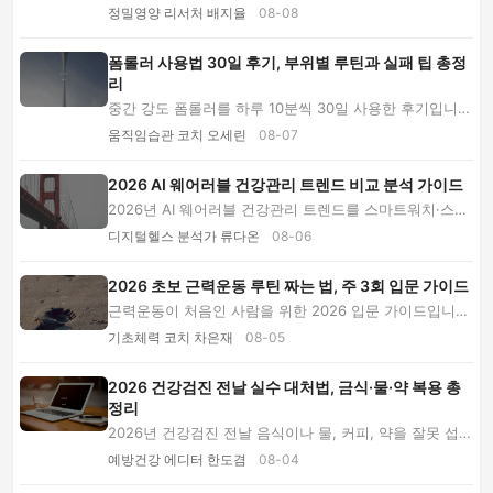
화를 분석합니다. 검사 방식·가격대·근거 수준·...
정밀영양 리서처 배지율
08-08
폼롤러 사용법 30일 후기, 부위별 루틴과 실패 팁 총정
리
중간 강도 폼롤러를 하루 10분씩 30일 사용한 후기입니
다. 종아리·허벅지·등 부위별 루틴과 제품 선택법...
움직임습관 코치 오세린
08-07
2026 AI 웨어러블 건강관리 트렌드 비교 분석 가이드
2026년 AI 웨어러블 건강관리 트렌드를 스마트워치·스마
트링·CGM별로 비교합니다. 비용과 장단점, 의료...
디지털헬스 분석가 류다온
08-06
2026 초보 근력운동 루틴 짜는 법, 주 3회 입문 가이드
근력운동이 처음인 사람을 위한 2026 입문 가이드입니
다. 주 3회 전신 루틴부터 무게 선택, 점진적 과부...
기초체력 코치 차은재
08-05
2026 건강검진 전날 실수 대처법, 금식·물·약 복용 총
정리
2026년 건강검진 전날 음식이나 물, 커피, 약을 잘못 섭취
했을 때의 대처법을 검사별로 안내합니다. 금...
예방건강 에디터 한도겸
08-04